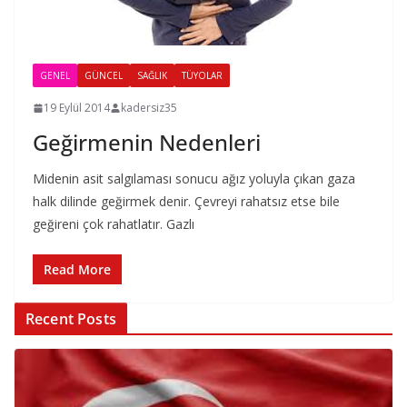
GENEL
GÜNCEL
SAĞLIK
TÜYOLAR
19 Eylül 2014
kadersiz35
Geğirmenin Nedenleri
Midenin asit salgılaması sonucu ağız yoluyla çıkan gaza
halk dilinde geğirmek denir. Çevreyi rahatsız etse bile
geğireni çok rahatlatır. Gazlı
Read More
Recent Posts