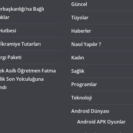
Güncel
başkanlığı’na Bağlı
ıklar
Tüyolar
Hutbesi
Haberler
 İkramiye Tutarları
Nasıl Yapılır ?
rgı Paketi
Kadın
k Asıllı Öğretmen Fatma
Sağlık
lik Son Yolculuğuna
Programlar
ndı
Teknoloji
Android Dünyası
Android APK Oyunlar